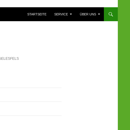
ZUM INHALT SPRINGEN
STARTSEITE
SERVICE
ÜBER UNS
GELESFELS