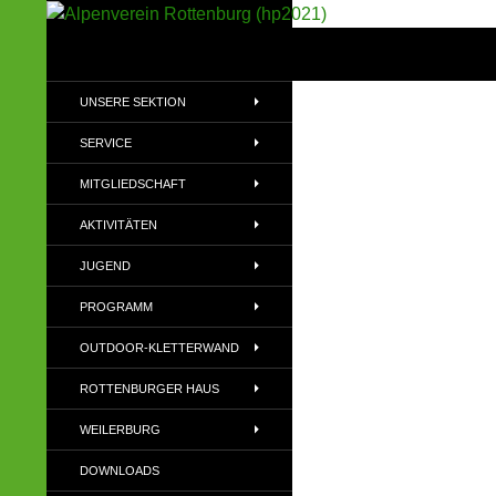
Suchen
Alpenverein Rottenburg (hp2021)
Sektion im Deutschen Alpenverein
UNSERE SEKTION
(DAV)
SERVICE
MITGLIEDSCHAFT
AKTIVITÄTEN
JUGEND
PROGRAMM
OUTDOOR-KLETTERWAND
ROTTENBURGER HAUS
WEILERBURG
DOWNLOADS