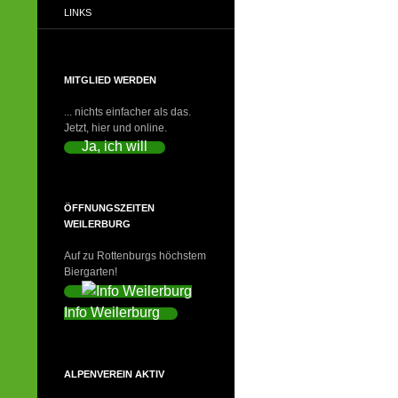
LINKS
MITGLIED WERDEN
... nichts einfacher als das.
Jetzt, hier und online.
Ja, ich will
ÖFFNUNGSZEITEN
WEILERBURG
Auf zu Rottenburgs höchstem
Biergarten!
Info Weilerburg
ALPENVEREIN AKTIV