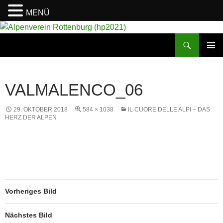
MENÜ
Suchen
Alpenverein Rottenburg (hp2021)
ZUM
PRIMÄR
INHALT
MENÜ
SPRINGEN
VALMALENCO_06
29. OKTOBER 2018
584 × 1038
IL CUORE DELLE ALPI – DAS
HERZ DER ALPEN
Vorheriges Bild
Nächstes Bild