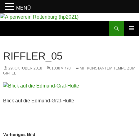
MENÜ
Suchen
Alpenverein Rottenburg (hp2021)
ZUM
PRIMÄR
INHALT
MENÜ
SPRINGEN
RIFFLER_05
29. OKTOBER 2018
1038 × 778
MIT KONSTANTEM TEMPO ZUM
GIPFEL
Blick auf die Edmund-Graf-Hütte
Vorheriges Bild