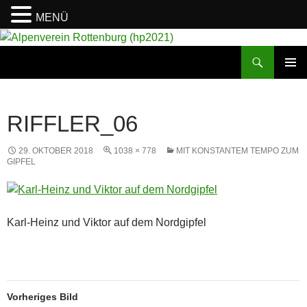
MENÜ
Suchen
Alpenverein Rottenburg (hp2021)
ZUM
PRIMÄR
INHALT
MENÜ
SPRINGEN
RIFFLER_06
29. OKTOBER 2018
1038 × 778
MIT KONSTANTEM TEMPO ZUM
GIPFEL
Karl-Heinz und Viktor auf dem Nordgipfel
Vorheriges Bild