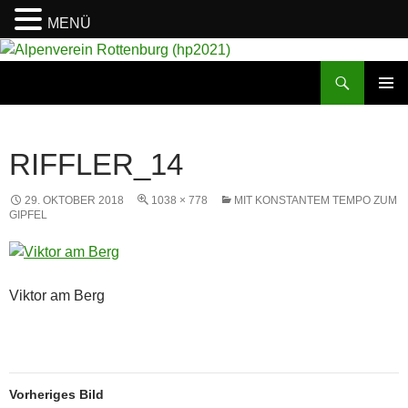
MENÜ
Suchen
Alpenverein Rottenburg (hp2021)
ZUM
PRIMÄR
INHALT
MENÜ
SPRINGEN
RIFFLER_14
29. OKTOBER 2018
1038 × 778
MIT KONSTANTEM TEMPO ZUM
GIPFEL
Viktor am Berg
Vorheriges Bild