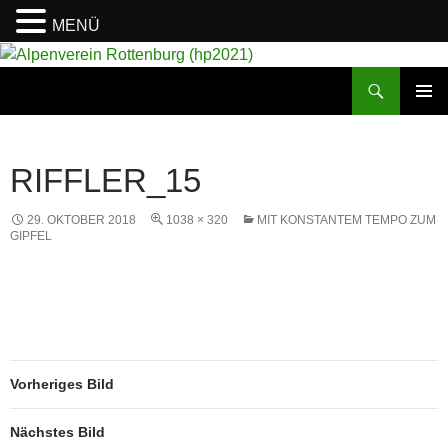
MENÜ
Suchen
Alpenverein Rottenburg (hp2021)
ZUM
PRIMÄR
INHALT
MENÜ
SPRINGEN
RIFFLER_15
29. OKTOBER 2018
1038 × 320
MIT KONSTANTEM TEMPO ZUM
GIPFEL
Vorheriges Bild
Nächstes Bild