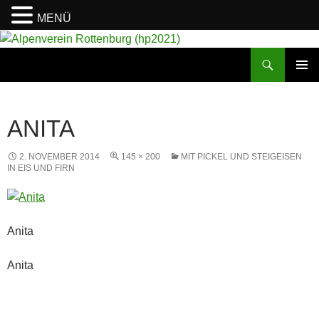
MENÜ
Suchen
Alpenverein Rottenburg (hp2021)
ZUM
PRIMÄR
INHALT
MENÜ
SPRINGEN
ANITA
2. NOVEMBER 2014
145 × 200
MIT PICKEL UND STEIGEISEN
IN EIS UND FIRN
Anita
Anita