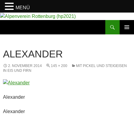
MENÜ
Suchen
Alpenverein Rottenburg (hp2021)
ZUM
PRIMÄR
INHALT
MENÜ
SPRINGEN
ALEXANDER
2. NOVEMBER 2014
145 × 200
MIT PICKEL UND STEIGEISEN
IN EIS UND FIRN
Alexander
Alexander