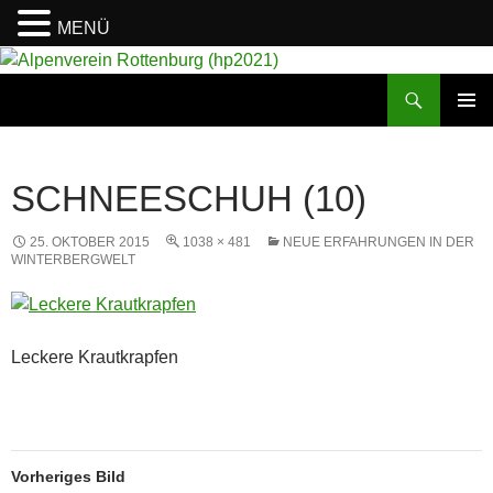
MENÜ
Suchen
Alpenverein Rottenburg (hp2021)
ZUM
PRIMÄR
INHALT
MENÜ
SPRINGEN
SCHNEESCHUH (10)
25. OKTOBER 2015
1038 × 481
NEUE ERFAHRUNGEN IN DER
WINTERBERGWELT
Leckere Krautkrapfen
Vorheriges Bild