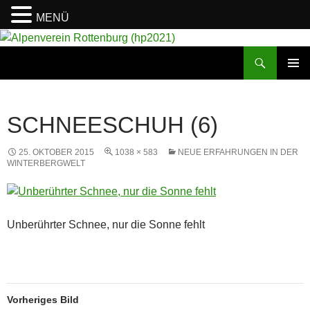
MENÜ
Suchen
Alpenverein Rottenburg (hp2021)
ZUM
PRIMÄR
INHALT
MENÜ
SPRINGEN
SCHNEESCHUH (6)
25. OKTOBER 2015
1038 × 583
NEUE ERFAHRUNGEN IN DER
WINTERBERGWELT
Unberührter Schnee, nur die Sonne fehlt
Vorheriges Bild