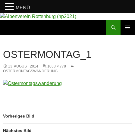
MENÜ
Suchen
Alpenverein Rottenburg (hp2021)
ZUM
PRIMÄR
INHALT
MENÜ
SPRINGEN
OSTERMONTAG_1
13. AUGUST 2014
1038 × 778
OSTERMONTAGSWANDERUNG
Vorheriges Bild
Nächstes Bild