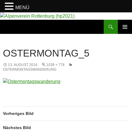
MENÜ
Suchen
Alpenverein Rottenburg (hp2021)
ZUM
PRIMÄR
INHALT
MENÜ
SPRINGEN
OSTERMONTAG_5
13. AUGUST 2014
1038 × 778
OSTERMONTAGSWANDERUNG
Vorheriges Bild
Nächstes Bild