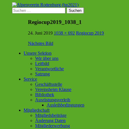
Suchen
Suchen
nach:
Alpenverein Rottenburg (hp2
Regiocup2019_1038_1
24. Juni 2019
1038 × 692
Regiocup 2019
Nächstes Bild
Unsere Sektion
Wir über uns
Sektion im Deutschen Alpenverein (DA
Leitbild
Verantwortliche
Satzung
Service
Geschäftsstelle
Vereinsheim Klause
Bibliothek
Ausrüstungsverleih
Ausleihbedingungen
Mitgliedschaft
Mitgliedsbeiträge
Änderung Daten
Mitgliederwerbung