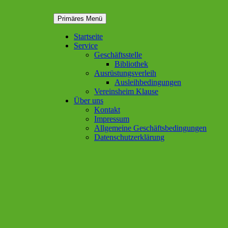
Zum
Primäres Menü
Inhalt
springen
Startseite
Service
Geschäftsstelle
Bibliothek
Ausrüstungsverleih
Ausleihbedingungen
Vereinsheim Klause
Über uns
Kontakt
Impressum
Allgemeine Geschäftsbedingungen
Datenschutzerklärung