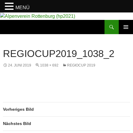
MENÜ
Suchen
Alpenverein Rottenburg (hp2021)
ZUM
PRIMÄR
INHALT
MENÜ
SPRINGEN
REGIOCUP2019_1038_2
24. JUNI 2019
1038 × 692
REGIOCUP 2019
Vorheriges Bild
Nächstes Bild