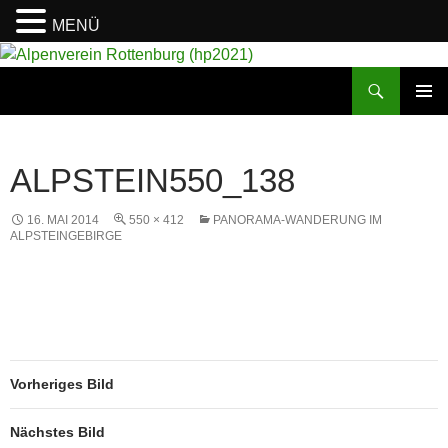
MENÜ
Suchen
Alpenverein Rottenburg (hp2021)
ZUM
PRIMÄR
INHALT
MENÜ
SPRINGEN
ALPSTEIN550_138
16. MAI 2014
550 × 412
PANORAMA-WANDERUNG IM
ALPSTEINGEBIRGE
Vorheriges Bild
Nächstes Bild