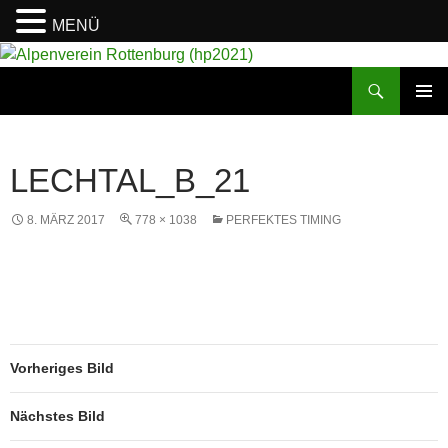
MENÜ
Suchen
Alpenverein Rottenburg (hp2021)
ZUM
PRIMÄR
INHALT
MENÜ
SPRINGEN
LECHTAL_B_21
8. MÄRZ 2017
778 × 1038
PERFEKTES TIMING
Vorheriges Bild
Nächstes Bild