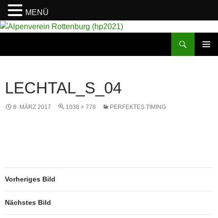
MENÜ
Suchen
Alpenverein Rottenburg (hp2021)
ZUM
PRIMÄR
INHALT
MENÜ
SPRINGEN
LECHTAL_S_04
8. MÄRZ 2017
1038 × 778
PERFEKTES TIMING
Vorheriges Bild
Nächstes Bild