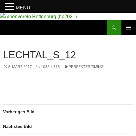
MENÜ
Suchen
Alpenverein Rottenburg (hp2021)
ZUM
PRIMÄR
INHALT
MENÜ
SPRINGEN
LECHTAL_S_12
8. MÄRZ 2017
1038 × 778
PERFEKTES TIMING
Vorheriges Bild
Nächstes Bild