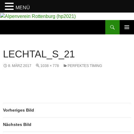
MENÜ
Suchen
Alpenverein Rottenburg (hp2021)
ZUM
PRIMÄR
INHALT
MENÜ
SPRINGEN
LECHTAL_S_21
8. MÄRZ 2017
1038 × 778
PERFEKTES TIMING
Vorheriges Bild
Nächstes Bild