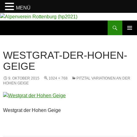
MENÜ
Suchen
Alpenverein Rottenburg (hp2021)
ZUM
PRIMÄR
INHALT
MENÜ
SPRINGEN
WESTGRAT-DER-HOHEN-
GEIGE
9. OKTOBER 2015
1024 × 768
PITZTAL VARIATIONEN AN DER
HOHEN GEIGE
Westgrat der Hohen Geige