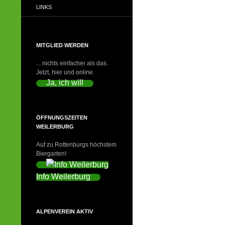
LINKS
MITGLIED WERDEN
... nichts einfacher als das.
Jetzt, hier und online.
Ja, ich will
ÖFFNUNGSZEITEN
WEILERBURG
Auf zu Rottenburgs höchstem
Biergarten!
Info Weilerburg
ALPENVEREIN AKTIV