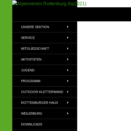
Suchen
Alpenverein Rottenburg (hp2021)
Sektion im Deutschen Alpenverein
UNSERE SEKTION
(DAV)
SERVICE
MITGLIEDSCHAFT
AKTIVITÄTEN
JUGEND
PROGRAMM
OUTDOOR-KLETTERWAND
ROTTENBURGER HAUS
WEILERBURG
DOWNLOADS