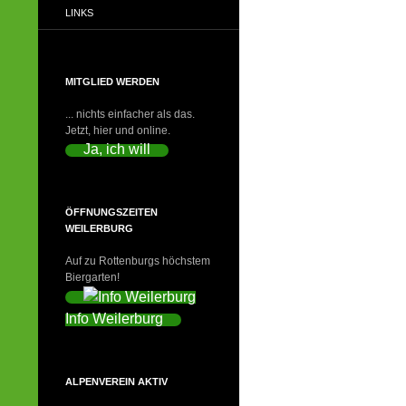
LINKS
MITGLIED WERDEN
... nichts einfacher als das.
Jetzt, hier und online.
Ja, ich will
ÖFFNUNGSZEITEN
WEILERBURG
Auf zu Rottenburgs höchstem
Biergarten!
Info Weilerburg
ALPENVEREIN AKTIV