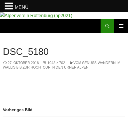
MENÜ
Suchen
Alpenverein Rottenburg (hp2021)
ZUM
PRIMÄR
INHALT
MENÜ
SPRINGEN
DSC_5180
27. OKTOBER 2016
1048 × 702
VOM GENUSS-WANDERN IM
WALLIS BIS ZUR HOCHTOUR IN DEN URNER ALPEN
Vorheriges Bild