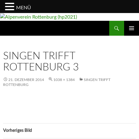
MENÜ
Suchen
Alpenverein Rottenburg (hp2021)
ZUM
PRIMÄR
INHALT
MENÜ
SPRINGEN
SINGEN TRIFFT
ROTTENBURG 3
21. DEZEMBER 2014
1038 × 1384
SINGEN TRIFFT
ROTTENBURG
Vorheriges Bild