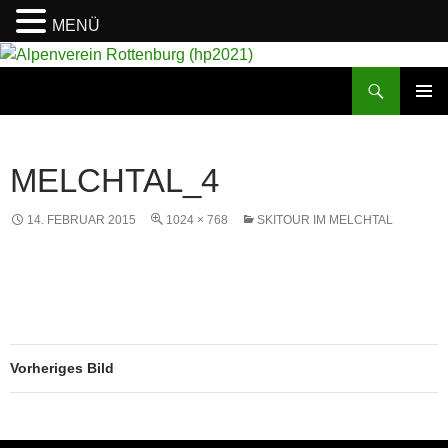
MENÜ
Suchen
Alpenverein Rottenburg (hp2021)
ZUM
PRIMÄR
INHALT
MENÜ
SPRINGEN
MELCHTAL_4
14. FEBRUAR 2015
1024 × 768
SKITOUR IM MELCHTAL
Vorheriges Bild