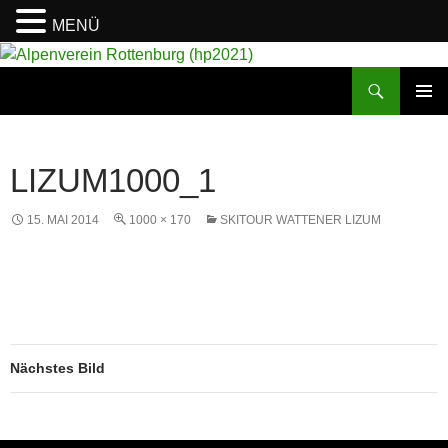
MENÜ
Suchen
Alpenverein Rottenburg (hp2021)
ZUM
PRIMÄR
INHALT
MENÜ
SPRINGEN
LIZUM1000_1
15. MAI 2014
1000 × 170
SKITOUR WATTENER LIZUM
Nächstes Bild