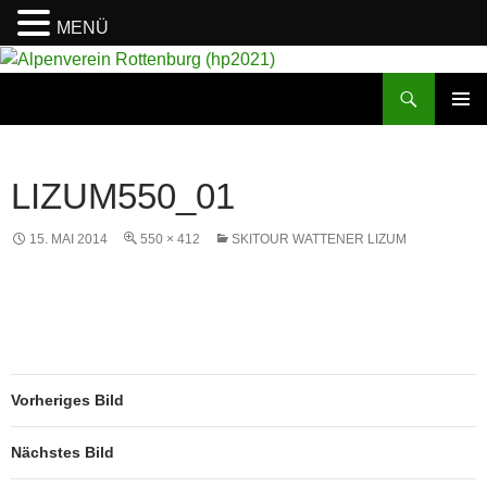
MENÜ
Suchen
Alpenverein Rottenburg (hp2021)
ZUM
PRIMÄR
INHALT
MENÜ
SPRINGEN
LIZUM550_01
15. MAI 2014
550 × 412
SKITOUR WATTENER LIZUM
Vorheriges Bild
Nächstes Bild