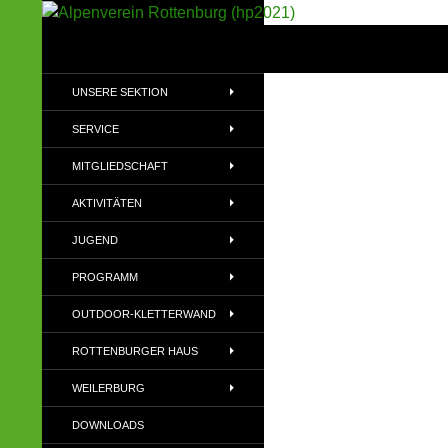
Suchen
Alpenverein Rottenburg (hp2021)
Sektion im Deutschen Alpenverein
UNSERE SEKTION
(DAV)
SERVICE
MITGLIEDSCHAFT
AKTIVITÄTEN
JUGEND
PROGRAMM
OUTDOOR-KLETTERWAND
ROTTENBURGER HAUS
WEILERBURG
DOWNLOADS