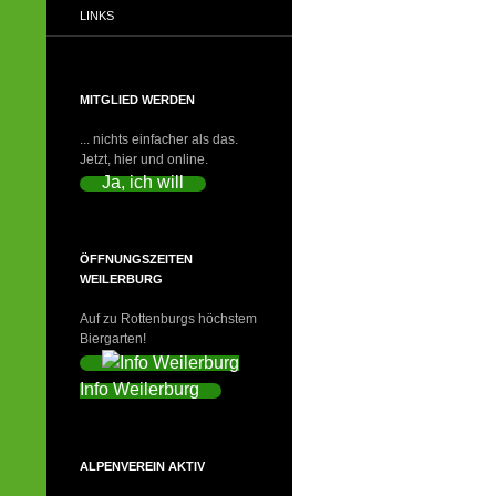
LINKS
MITGLIED WERDEN
... nichts einfacher als das.
Jetzt, hier und online.
Ja, ich will
ÖFFNUNGSZEITEN
WEILERBURG
Auf zu Rottenburgs höchstem
Biergarten!
Info Weilerburg
ALPENVEREIN AKTIV