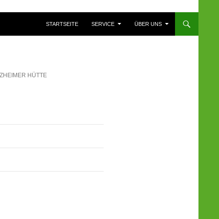
ZUM INHALT SPRINGEN
STARTSEITE
SERVICE
ÜBER UNS
RZHEIMER HÜTTE