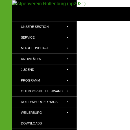
Suchen
Alpenverein Rottenburg (hp2021)
Sektion im Deutschen Alpenverein
UNSERE SEKTION
(DAV)
SERVICE
MITGLIEDSCHAFT
AKTIVITÄTEN
JUGEND
PROGRAMM
OUTDOOR-KLETTERWAND
ROTTENBURGER HAUS
WEILERBURG
DOWNLOADS