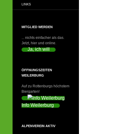
LINKS
MITGLIED WERDEN
... nichts einfacher als das.
Jetzt, hier und online.
Ja, ich will
ÖFFNUNGSZEITEN
WEILERBURG
Auf zu Rottenburgs höchstem
Biergarten!
Info Weilerburg
ALPENVEREIN AKTIV