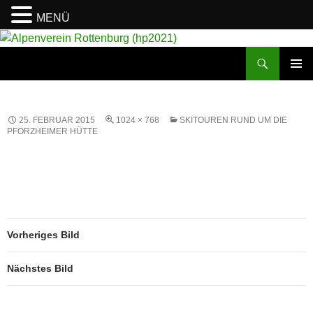
MENÜ
Suchen
Alpenverein Rottenburg (hp2021)
ZUM
PRIMÄR
INHALT
MENÜ
SPRINGEN
25. FEBRUAR 2015
1024 × 768
SKITOUREN RUND UM DIE
PFORZHEIMER HÜTTE
Vorheriges Bild
Nächstes Bild