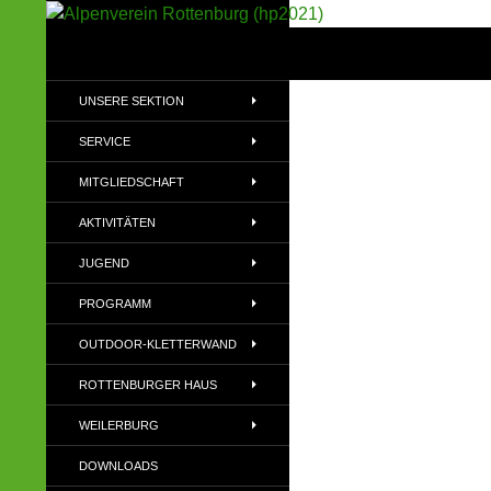
Suchen
Alpenverein Rottenburg (hp2021)
Sektion im Deutschen Alpenverein
UNSERE SEKTION
(DAV)
SERVICE
MITGLIEDSCHAFT
AKTIVITÄTEN
JUGEND
PROGRAMM
OUTDOOR-KLETTERWAND
ROTTENBURGER HAUS
WEILERBURG
DOWNLOADS