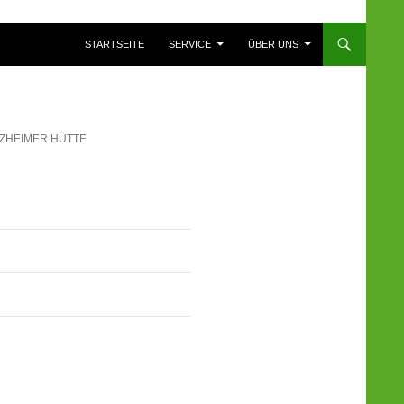
ZUM INHALT SPRINGEN
STARTSEITE
SERVICE
ÜBER UNS
RZHEIMER HÜTTE