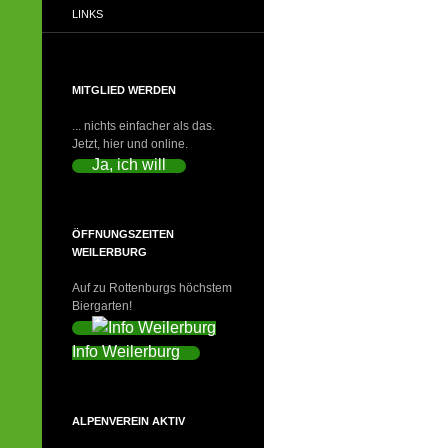
LINKS
MITGLIED WERDEN
... nichts einfacher als das.
Jetzt, hier und online.
Ja, ich will
ÖFFNUNGSZEITEN
WEILERBURG
Auf zu Rottenburgs höchstem
Biergarten!
Info Weilerburg
ALPENVEREIN AKTIV