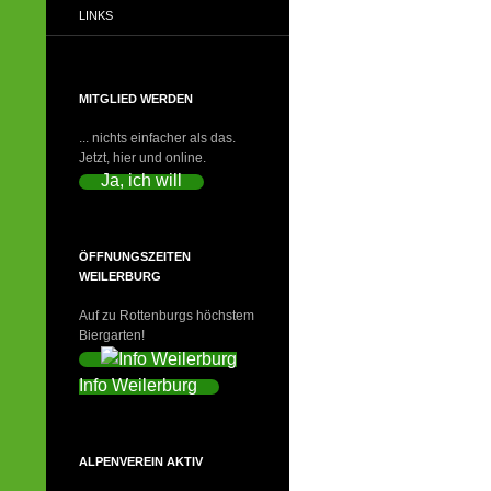
LINKS
MITGLIED WERDEN
... nichts einfacher als das.
Jetzt, hier und online.
Ja, ich will
ÖFFNUNGSZEITEN
WEILERBURG
Auf zu Rottenburgs höchstem
Biergarten!
Info Weilerburg
ALPENVEREIN AKTIV