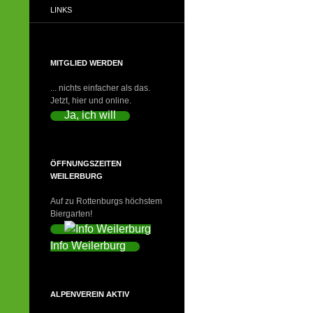
LINKS
MITGLIED WERDEN
... nichts einfacher als das.
Jetzt, hier und online.
Ja, ich will
ÖFFNUNGSZEITEN
WEILERBURG
Auf zu Rottenburgs höchstem
Biergarten!
Info Weilerburg
ALPENVEREIN AKTIV