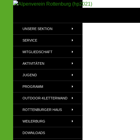
Suchen
Alpenverein Rottenburg (hp2021)
Sektion im Deutschen Alpenverein
UNSERE SEKTION
(DAV)
SERVICE
MITGLIEDSCHAFT
AKTIVITÄTEN
JUGEND
PROGRAMM
OUTDOOR-KLETTERWAND
ROTTENBURGER HAUS
WEILERBURG
DOWNLOADS