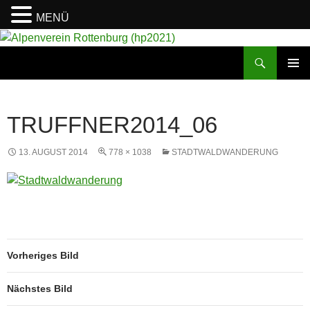
MENÜ
Suchen
Alpenverein Rottenburg (hp2021)
ZUM
PRIMÄR
INHALT
MENÜ
SPRINGEN
TRUFFNER2014_06
13. AUGUST 2014
778 × 1038
STADTWALDWANDERUNG
Vorheriges Bild
Nächstes Bild