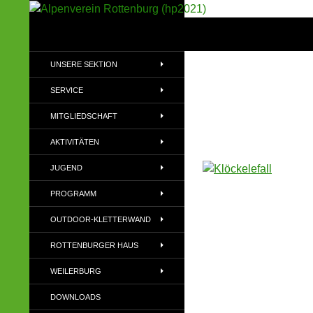
Suchen
Alpenverein Rottenburg (hp2021)
Sektion im Deutschen Alpenverein
UNSERE SEKTION
(DAV)
SERVICE
MITGLIEDSCHAFT
AKTIVITÄTEN
JUGEND
PROGRAMM
OUTDOOR-KLETTERWAND
ROTTENBURGER HAUS
WEILERBURG
DOWNLOADS