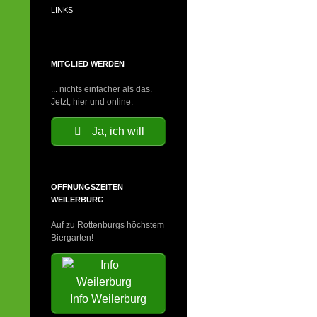
LINKS
MITGLIED WERDEN
... nichts einfacher als das.
Jetzt, hier und online.
Ja, ich will
ÖFFNUNGSZEITEN
WEILERBURG
Auf zu Rottenburgs höchstem
Biergarten!
Info Weilerburg