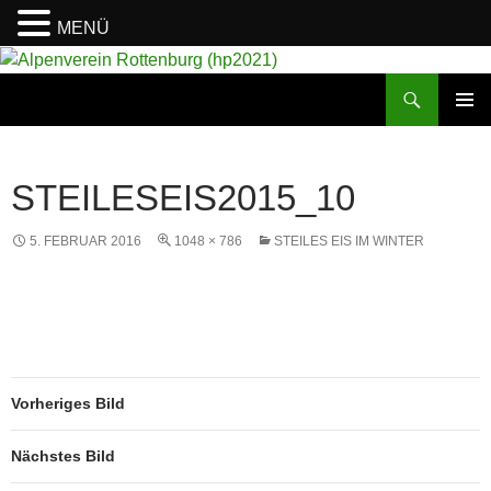
MENÜ
Suchen
Alpenverein Rottenburg (hp2021)
ZUM
PRIMÄR
INHALT
MENÜ
SPRINGEN
STEILESEIS2015_10
5. FEBRUAR 2016
1048 × 786
STEILES EIS IM WINTER
Vorheriges Bild
Nächstes Bild