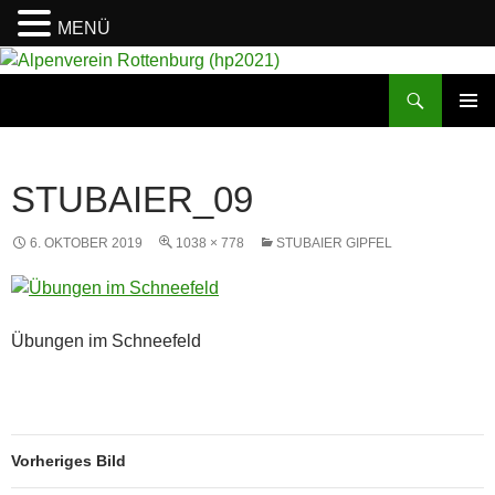
MENÜ
Suchen
Alpenverein Rottenburg (hp2021)
ZUM
PRIMÄR
INHALT
MENÜ
SPRINGEN
STUBAIER_09
6. OKTOBER 2019
1038 × 778
STUBAIER GIPFEL
Übungen im Schneefeld
Vorheriges Bild