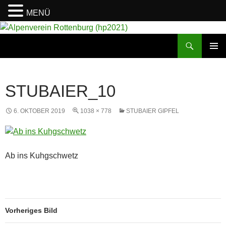
MENÜ
Suchen
Alpenverein Rottenburg (hp2021)
ZUM
PRIMÄR
INHALT
MENÜ
SPRINGEN
STUBAIER_10
6. OKTOBER 2019
1038 × 778
STUBAIER GIPFEL
Ab ins Kuhgschwetz
Vorheriges Bild