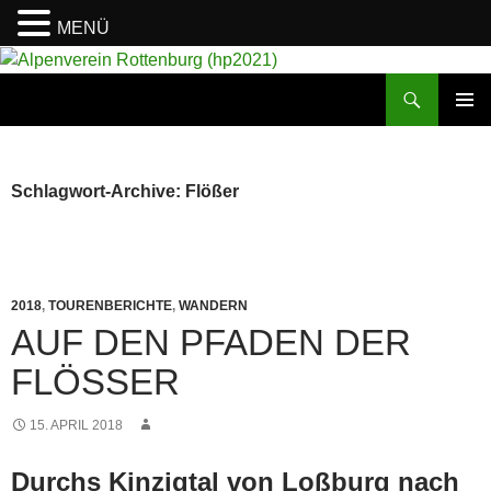
MENÜ
Suchen
Alpenverein Rottenburg (hp2021)
ZUM
PRIMÄR
INHALT
MENÜ
SPRINGEN
Schlagwort-Archive: Flößer
2018
,
TOURENBERICHTE
,
WANDERN
AUF DEN PFADEN DER
FLÖSSER
15. APRIL 2018
Durchs Kinzigtal von Loßburg nach