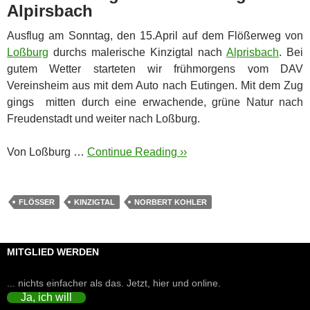
Alpirsbach
Ausflug am Sonntag, den 15.April auf dem Flößerweg von
Loßburg
durchs malerische Kinzigtal nach
Alprisbach
. Bei
gutem Wetter starteten wir frühmorgens vom DAV
Vereinsheim aus mit dem Auto nach Eutingen. Mit dem Zug
gings mitten durch eine erwachende, grüne Natur nach
Freudenstadt und weiter nach Loßburg.
Von Loßburg …
Continue Reading ››
FLÖSSER
KINZIGTAL
NORBERT KOHLER
MITGLIED WERDEN
... nichts einfacher als das. Jetzt, hier und online.
Ja, ich will