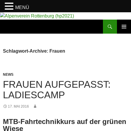
MENÜ
Suchen
Alpenverein Rottenburg (hp2021)
ZUM
PRIMÄR
INHALT
MENÜ
SPRINGEN
Schlagwort-Archive: Frauen
NEWS
FRAUEN AUFGEPASST:
LADIESCAMP
17. MAI 2016
MTB-Fahrtechnikkurs auf der grünen
Wiese