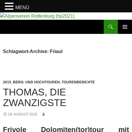
MENÜ
Suchen
Alpenverein Rottenburg (hp2021)
ZUM
PRIMÄR
INHALT
MENÜ
SPRINGEN
Schlagwort-Archive: Friaul
2015
,
BERG- UND HOCHTOUREN
,
TOURENBERICHTE
THOMAS, DIE
ZWANZIGSTE
29. AUGUST 2015
Frivole Dolomiten(tor)tour mit