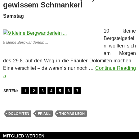
gewissem Schmankerl
Samstag
10 kleine
Bergsteigerlei
9 kleine Bergwanderlein ...
n wollten sich
am Morgen
des 29.8. auf den Weg in die Friauler Dolomiten machen –
Eine verschlief – da waren´s nur noch …
Continue Reading
››
SEITEN:
1
2
3
4
5
6
7
DOLOMITEN
FRIAUL
THOMAS LEON
MITGLIED WERDEN