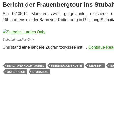
Bericht der Frauenbergtour ins Stubai
Am 02.08.14 starteten zwölf gutgelaunte, motivierte u
frühmorgens mit der Bahn von Rottenburg in Richtung Stubaita
Stubaital - Ladies Only
Uns stand eine längere Zugfahrtodyssee mit …
Continue Read
BERG- UND HOCHTOUREN
INNSBRUCKER HÜTTE
NEUSTIFT
NÜ
ÖSTERREICH
STUBAITAL