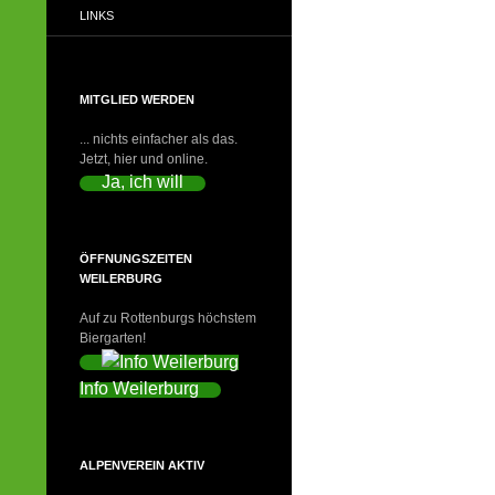
LINKS
MITGLIED WERDEN
... nichts einfacher als das.
Jetzt, hier und online.
Ja, ich will
ÖFFNUNGSZEITEN
WEILERBURG
Auf zu Rottenburgs höchstem
Biergarten!
Info Weilerburg
ALPENVEREIN AKTIV