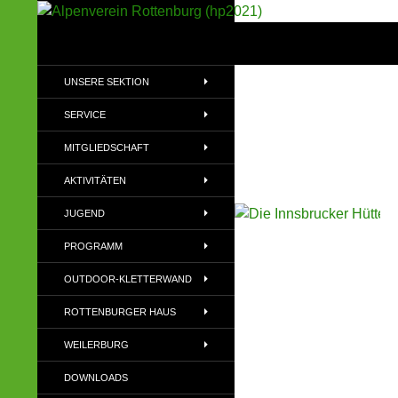
Suchen
Alpenverein Rottenburg (hp2021)
Sektion im Deutschen Alpenverein
UNSERE SEKTION
(DAV)
SERVICE
MITGLIEDSCHAFT
AKTIVITÄTEN
JUGEND
PROGRAMM
OUTDOOR-KLETTERWAND
ROTTENBURGER HAUS
WEILERBURG
DOWNLOADS