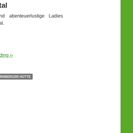
tal
nd abenteuerlustige Ladies
l.
ing ››
RNBERGER HÜTTE