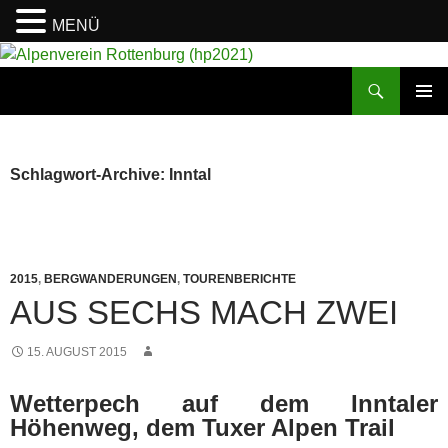
MENÜ
Suchen
Alpenverein Rottenburg (hp2021)
ZUM
PRIMÄR
INHALT
MENÜ
SPRINGEN
Schlagwort-Archive: Inntal
2015
,
BERGWANDERUNGEN
,
TOURENBERICHTE
AUS SECHS MACH ZWEI
15. AUGUST 2015
Wetterpech auf dem Inntaler
Höhenweg, dem Tuxer Alpen Trail