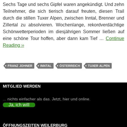
Sechs Tage und sechs Gipfel waren angekündigt. Und zehn
Teilnehmer, die sich tierisch darauf freuten, diesen Trail
durch die stillen Tuxer Alpen, zwischen Inntal, Brenner und
Zillertal zu absolvieren.
Wochenlange, rekordverdächtige
Schönwetterperioden im diesjährigen Sommer ließen auf
eine schöne Tour hoffen, aber dann kam Tief …
Continue
Reading ››
FRANZ JOHNER
INNTAL
ÖSTERREICH
TUXER ALPEN
MITGLIED WERDEN
... nichts einfacher als das. Jetzt, hier und online.
Ja, ich will
ÖFFNUNGSZEITEN WEILERBURG