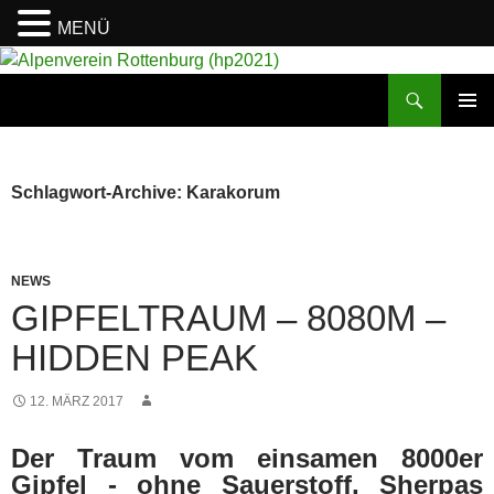
MENÜ
Suchen
Alpenverein Rottenburg (hp2021)
ZUM
PRIMÄR
INHALT
MENÜ
SPRINGEN
Schlagwort-Archive: Karakorum
NEWS
GIPFELTRAUM – 8080M –
HIDDEN PEAK
12. MÄRZ 2017
Der Traum vom einsamen 8000er
Gipfel - ohne Sauerstoff, Sherpas