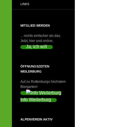
LINKS
MITGLIED WERDEN
... nichts einfacher als das.
Jetzt, hier und online.
Ja, ich will
ÖFFNUNGSZEITEN
WEILERBURG
Auf zu Rottenburgs höchstem
Biergarten!
Info Weilerburg
ALPENVEREIN AKTIV