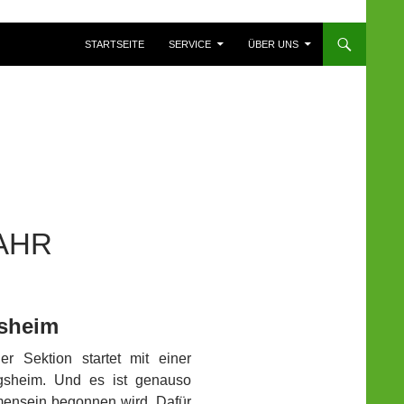
ZUM INHALT SPRINGEN
STARTSEITE
SERVICE
ÜBER UNS
JAHR
gsheim
r Sektion startet mit einer
gsheim. Und es ist genauso
mmensein begonnen wird. Dafür