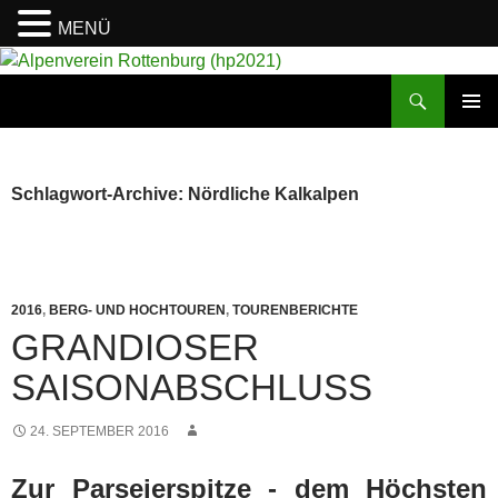
MENÜ
Suchen
Alpenverein Rottenburg (hp2021)
ZUM
PRIMÄR
INHALT
MENÜ
SPRINGEN
Schlagwort-Archive: Nördliche Kalkalpen
2016
,
BERG- UND HOCHTOUREN
,
TOURENBERICHTE
GRANDIOSER
SAISONABSCHLUSS
24. SEPTEMBER 2016
Zur Parseierspitze - dem Höchsten