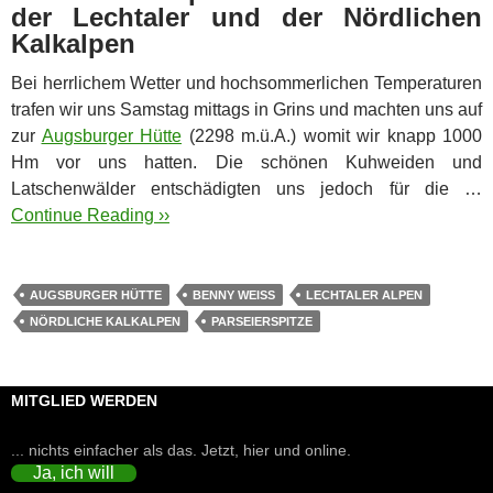
der Lechtaler und der Nördlichen
Kalkalpen
Bei herrlichem Wetter und hochsommerlichen Temperaturen
trafen wir uns Samstag mittags in Grins und machten uns auf
zur
Augsburger Hütte
(2298 m.ü.A.) womit wir knapp 1000
Hm vor uns hatten.
Die schönen Kuhweiden und
Latschenwälder entschädigten uns jedoch für die …
Continue Reading ››
AUGSBURGER HÜTTE
BENNY WEISS
LECHTALER ALPEN
NÖRDLICHE KALKALPEN
PARSEIERSPITZE
MITGLIED WERDEN
... nichts einfacher als das. Jetzt, hier und online.
Ja, ich will