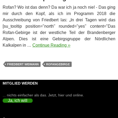
Rofan? Wo ist das denn? Da war ich ja noch nie! - Das ging
mir durch den Kopf, als ich im Programm 2018 die
Ausschreibung von Friedbert las: „In drei Tagen wird das
[su_tooltip position="north" rounded="yes" content="Das
Rofan-Gebirge ist der westliche Teil der Brandenberger
Alpen. Dies ist eine Gebirgsgruppe der Nördlichen
Kalkalpen in …
Continue Reading ››
FRIEDBERT WIDMANN
ROFANGEBIRGE
MITGLIED WERDEN
... nichts einfacher als das. Jetzt, hier und online.
Ja, ich will