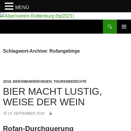
MENÜ
Suchen
Alpenverein Rottenburg (hp2021)
ZUM
PRIMÄR
INHALT
MENÜ
SPRINGEN
Schlagwort-Archive: Rofangebirge
2018
,
BERGWANDERUNGEN
,
TOURENBERICHTE
BIER MACHT LUSTIG,
WEISE DER WEIN
14. SEPTEMBER 2018
Rofan-Durchquerung