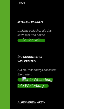
LINKS
MITGLIED WERDEN
... nichts einfacher als das.
Jetzt, hier und online.
Ja, ich will
ÖFFNUNGSZEITEN
WEILERBURG
Auf zu Rottenburgs höchstem
Biergarten!
Info Weilerburg
ALPENVEREIN AKTIV