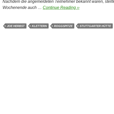
Nachdem die angemeldeten Teilnehmer bekannt waren, stellt
Wochenende auch …
Continue Reading ››
JOE HERBST
KLETTERN
ROGGSPITZE
STUTTGARTER HÜTTE