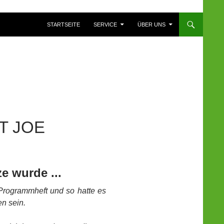
ZUM INHALT SPRINGEN
STARTSEITE
SERVICE
ÜBER UNS
T JOE
e wurde ...
im Programmheft und so hatte es
en sein.