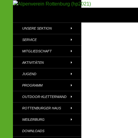
Suchen
Alpenverein Rottenburg (hp2021)
Sektion im Deutschen Alpenverein
UNSERE SEKTION
(DAV)
SERVICE
MITGLIEDSCHAFT
AKTIVITÄTEN
JUGEND
PROGRAMM
OUTDOOR-KLETTERWAND
ROTTENBURGER HAUS
WEILERBURG
DOWNLOADS