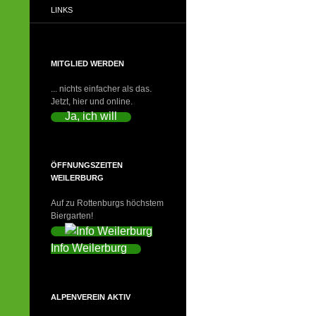
LINKS
MITGLIED WERDEN
... nichts einfacher als das.
Jetzt, hier und online.
Ja, ich will
ÖFFNUNGSZEITEN
WEILERBURG
Auf zu Rottenburgs höchstem
Biergarten!
Info Weilerburg
ALPENVEREIN AKTIV