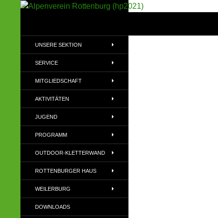
Suchen
Alpenverein Rottenburg (hp2021)
Sektion im Deutschen Alpenverein
UNSERE SEKTION
(DAV)
SERVICE
MITGLIEDSCHAFT
AKTIVITÄTEN
JUGEND
PROGRAMM
OUTDOOR-KLETTERWAND
ROTTENBURGER HAUS
WEILERBURG
DOWNLOADS