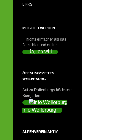
LINKS
MITGLIED WERDEN
... nichts einfacher als das.
Jetzt, hier und online.
Ja, ich will
ÖFFNUNGSZEITEN
WEILERBURG
Auf zu Rottenburgs höchstem
Biergarten!
Info Weilerburg
ALPENVEREIN AKTIV