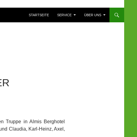
ZUM INHALT SPRINGEN
STARTSEITE
SERVICE
ÜBER UNS
ER
en Truppe in Almis Berghotel
 und Claudia, Karl-Heinz, Axel,